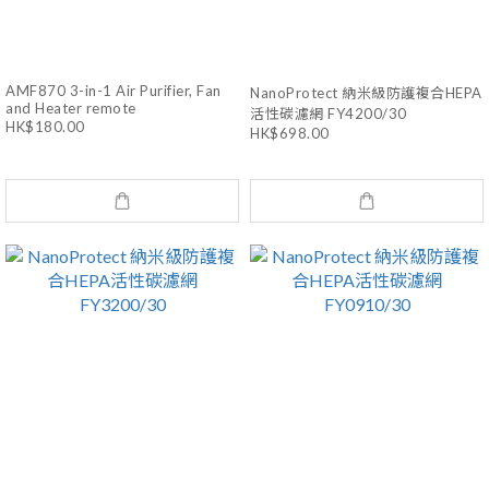
AMF870 3-in-1 Air Purifier, Fan
NanoProtect 納米級防護複合HEPA
and Heater remote
活性碳濾網 FY4200/30
HK$180.00
HK$698.00